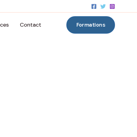
contact@perfectsecurity.ma
nces
Contact
Formations